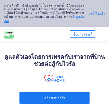
เราใชค้ ุกก้(ี เกบ็ ขอ้ มูล)เพ่อื ใหเ้ ขา้ ใจว่าคุณใชเ้ วบ็ ไซต์ของเรา
อย่างไร (เช่น เปิดดูขอ้ มูลอะไรบ้าง) เพ่อื นาไปพฒั นาใหค้ ุณใชง้
านได้ดขี นึ้ เพยี งกดป่มุ “เขา้ ใจแล้ว” หรอื ใชเ้ วบ็ ไซต์ของเราต่อ
เขา้ ใจแล้ว
(ซ่งึ หมายความว่า) คุณตกลงยอบรบั เงอ่ื นไขต่างๆแล้ว
ข้อมูลเพิ่ม
เติม
ซื้อขายตอนนี้
ซื้อขาย
ดูแลตัวเองโดยการเทรดกับเราจากที่บ้าน
แพลตฟอร์ม
ช่วยต่อสู้กับไวรัส
การวิเคราะห์ตลาด
การศึกษา
เกี่ยวกับเรา
สร้างเงินกำไร