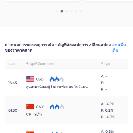
ก าหนดการของเหตุการณ์ส าคัญที่ส่งผลต่อการเปลี่ยนแปลง
อ่านเพิ่ม
ของราคาตลาด
เติม
เวลา
ข้อมูลที่มีผลต่อราคา
ข้อมูล
A: -
USD
16:45
F: -
สุนทรพจน์ของผู้ว่าการเฟดแมน โบว์แมน
P: -
A: -0.1%
CNY
01:30
F: 0.2%
CPI m/m
P: -0.3%
A: 0.5%