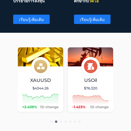
บรรยายการลงทุน
ศึกษากับ
วิดีโอ
เรียนรู้เพิ่มเติม
เรียนรู้เพิ่มเติม
Chart
Chart
D
XAUUSD
USOil
$4344.26
$76.320
null
null
null
hange
+2.439%
1D change
-1.423%
1D change
-0.5