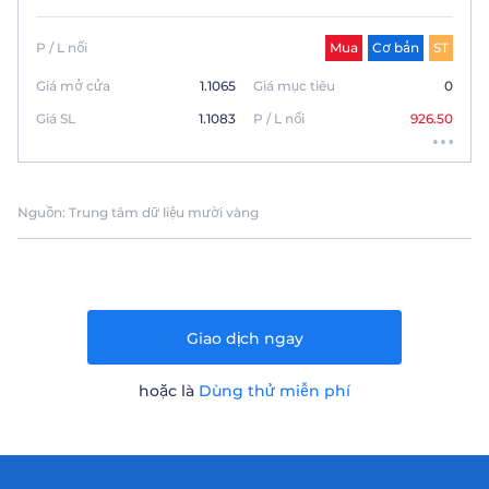
P / L nổi
Mua
Cơ bản
ST
Giá mở cửa
1.1065
Giá mục tiêu
0
Giá SL
1.1083
P / L nổi
926.50
Nguồn: Trung tâm dữ liệu mười vàng
Giao dịch ngay
hoặc là
Dùng thử miễn phí