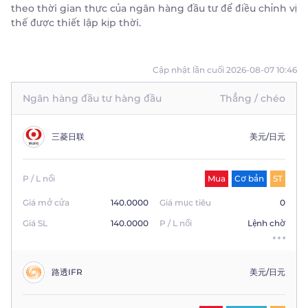
theo thời gian thực của ngân hàng đầu tư để điều chỉnh vị
thế được thiết lập kịp thời.
Trader
Cập nhật lần cuối 2026-08-07 10:46
Ngân hàng đầu tư hàng đầu
Thẳng / chéo
三菱日联
美元/日元
P / L nổi
Mua
Cơ bản
ST
Giá mở cửa
140.0000
Giá mục tiêu
0
Giá SL
140.0000
P / L nổi
Lệnh chờ
路透IFR
美元/日元