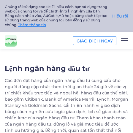
Chúng tôi sử dụng cookie để hiểu cách bạn sử dụng trang
web của chúng tôi và để cải thiện trải nghiệm của bạn.
Bằng cách nhấp vào‚ ÄúGot it‚Äù hoặc bằng cách tiếp tục
Hiểu rồi
sử dụng trang web của chúng tôi, bạn đồng ý sử dụng
chúng.
Thêm thông tin
GIAO DỊCH NGAY
GIAO DỊCH
Lệnh ngân hàng đầu tư
NỀN TẢNG
Các đơn đặt hàng của ngân hàng đầu tư cung cấp cho
người dùng cập nhật theo thời gian thực 24 giờ về các vị
PHÂN TÍCH
trí chiết khấu trực tiếp và ngoại hối hàng đầu của thế giới,
bao gồm Citibank, Bank of America Merrill Lynch, Morgan
GIÁO DỤC
Stanley và Goldman Sachs. cải thiện hành vi giao dịch
bằng cách nghiên cứu logic giao dịch, lịch sử giao dịch và
Công ty
chiến lược của ngân hàng đầu tư. Tham khảo thanh toán
của ngân hàng đầu tư, dừng lỗ và giá mục tiêu để ước
tính xu hướng giá. Đồng thời, quan sát tổn thất thả nổi
Tiếng Việt