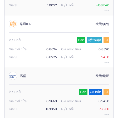
Giá SL
1.0057
P / L nổi
-1387.40
路透IFR
欧元/英镑
P / L nổi
Bán
Kỹ thuật
ST
Giá mở cửa
0.8674
Giá mục tiêu
0.8570
Giá SL
0.8725
P / L nổi
94.10
高盛
欧元/瑞郎
P / L nổi
Bán
Cơ bản
ST
Giá mở cửa
0.9660
Giá mục tiêu
0.9450
Giá SL
0.9850
P / L nổi
318.60