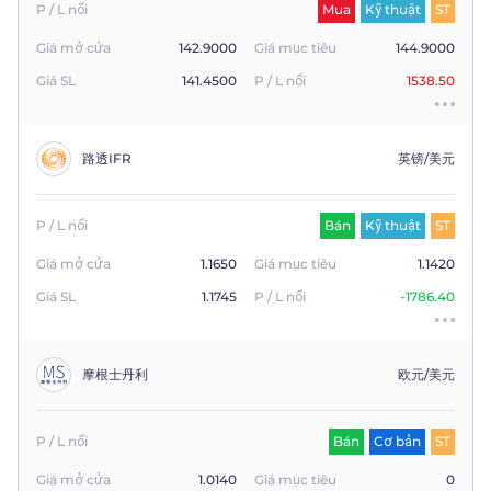
P / L nổi
Mua
Kỹ thuật
ST
Giá mở cửa
142.9000
Giá mục tiêu
144.9000
Giá SL
141.4500
P / L nổi
1538.50
路透IFR
英镑/美元
P / L nổi
Bán
Kỹ thuật
ST
Giá mở cửa
1.1650
Giá mục tiêu
1.1420
Giá SL
1.1745
P / L nổi
-1786.40
摩根士丹利
欧元/美元
P / L nổi
Bán
Cơ bản
ST
Giá mở cửa
1.0140
Giá mục tiêu
0