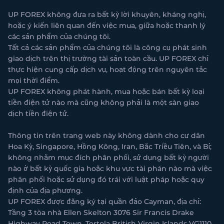
UP FOREX không đưa ra bất kỳ lời khuyên, kháng nghị,
hoặc ý kiến liên quan đến việc mua, giữa hoặc thanh lý
các sản phẩm của chúng tôi.
Tất cả các sản phẩm của chúng tôi là công cụ phát sinh
giao dịch trên thị trường tài sản toàn cầu. UP FOREX chỉ
thực hiện cung cấp dịch vụ, hoạt động trên nguyên tắc
mọi thời điểm.
UP FOREX không phát hành, mua hoặc bán bất kỳ loại
tiền điện tử nào mà cũng không phải là một sàn giao
dịch tiền điện tử.
Thông tin trên trang web này không dành cho cư dân
Hoa Kỳ, Singapore, Hồng Kông, Iran, Bắc Triều Tiên, và Bỉ;
không nhằm mục đích phân phối, sử dụng bất kỳ người
nào ở bất kỳ quốc gia hoặc khu vực tài phán nào mà việc
phân phối hoặc sử dụng đó trái với luật pháp hoặc quy
định của địa phương.
UP FOREX được đăng ký tại quần đảo Cayman, địa chỉ:
Tầng 3 tòa nhà Ellen Skelton 3076 Sir Francis Drake
Highway Road Town, Tortola British Virgin Islands VG1110.