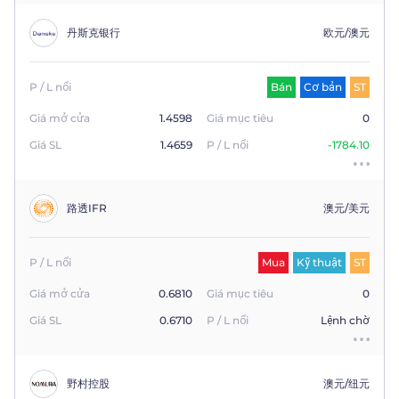
丹斯克银行
欧元/澳元
P / L nổi
Bán
Cơ bản
ST
Giá mở cửa
1.4598
Giá mục tiêu
0
Giá SL
1.4659
P / L nổi
-1784.10
路透IFR
澳元/美元
P / L nổi
Mua
Kỹ thuật
ST
Giá mở cửa
0.6810
Giá mục tiêu
0
Giá SL
0.6710
P / L nổi
Lệnh chờ
野村控股
澳元/纽元