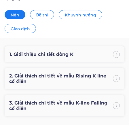
Trader
Nên
Đồ thị
Khuynh hướng
Giao dịch
1. Giới thiệu chi tiết dòng K
2. Giải thích chi tiết về mẫu Rising K line
cổ điển
3. Giải thích chi tiết về mẫu K-line Falling
cổ điển