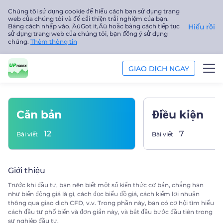
Chúng tôi sử dụng cookie để hiểu cách bạn sử dụng trang
web của chúng tôi và để cải thiện trải nghiệm của bạn.
Bằng cách nhấp vào‚ ÄúGot it‚Äù hoặc bằng cách tiếp tục
Hiểu rồi
sử dụng trang web của chúng tôi, bạn đồng ý sử dụng
chúng.
Thêm thông tin
GIAO DỊCH NGAY
GIAO DỊCH
Căn bản
Điều kiện
NỀN TẢNG
12
7
Bài viết
Bài viết
PHÂN TÍCH
Giới thiệu
GIÁO DỤC
Trước khi đầu tư, bạn nên biết một số kiến thức cơ bản, chẳng hạn
như biến động giá là gì, cách đọc biểu đồ giá, cách kiếm lợi nhuận
Công ty
thông qua giao dịch CFD, v.v. Trong phần này, bạn có cơ hội tìm hiểu
cách đầu tư phổ biến và đơn giản này, và bắt đầu bước đầu tiên trong
sự nghiệp đầu tư.
Tiếng Việt